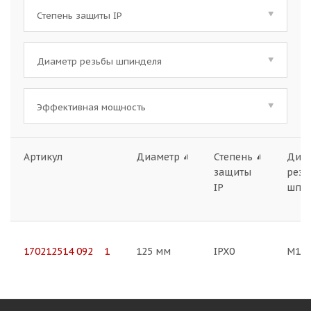
Степень защиты IP
Диаметр резьбы шпинделя
Эффективная мощность
Артикул
Диаметр
Степень
Диа
защиты
резь
IP
шпи
170212514 092 1
125 мм
IPX0
M14