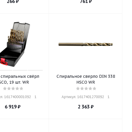
266
₽
761
₽
 спиральных свёрл
Спиральное сверло DIN 338
SCO, 19 шт. WR
HSCO WR
л: 1617400001092    1
Артикул: 1617401270092    1
6 919
₽
2 363
₽