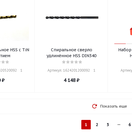
ное HSS с TiN
Спиральное сверло
Набор
тием
удлинённое HSS DIN340
H
20520092    1
Артикул: 1624201200092    1
Артику
0
₽
4 148
₽
Показать еще
1
2
3
6