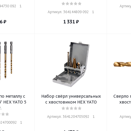
4730 092    1
Артику
Артикул: 364144809 092    1
6
₽
1 331
₽
по металлу с
Набор свёрл универсальных
Сверло 
" HEX YATO 5
с хвостовиком HEX YATO
хвос
.
Артикул: 3641204705092    1
Артику
24700092    1