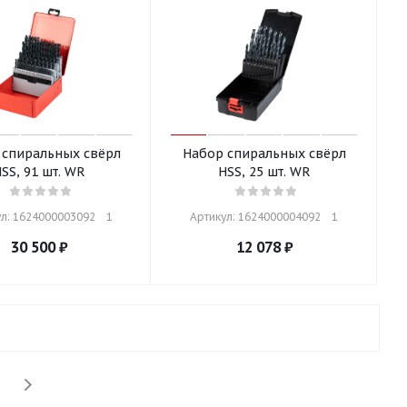
 спиральных свёрл
Набор спиральных свёрл
SS, 91 шт. WR
HSS, 25 шт. WR
л: 1624000003092    1
Артикул: 1624000004092    1
30 500
₽
12 078
₽