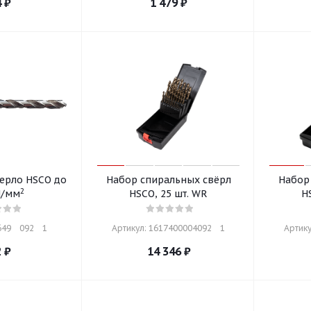
4
₽
1 479
₽
ерло HSCO до
Набор спиральных свёрл
Набор
2
Н/мм
HSCO, 25 шт. WR
H
9    092    1
Артикул: 1617400004092    1
Артику
2
₽
14 346
₽