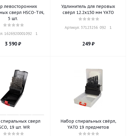
р левосторонних
Удлинитель для перовых
ных сверл HSCO-TiN,
свёрл 12.2х150 мм YATO
5 шт.
Артикул: 37123256  092    1
л: 1626920001092    1
3 590
₽
249
₽
 спиральных сверл
Набор спиральных свёрл,
SCO, 19 шт. WR
YATO 19 предметов