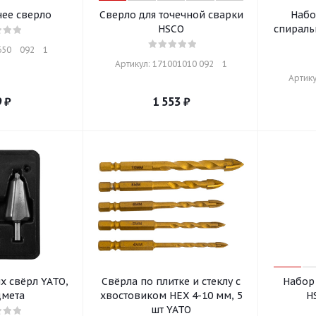
ее сверло
Сверло для точечной сварки
Набо
HSCO
спираль
0    092    1
Артикул: 171001010 092    1
Артику
9
₽
1 553
₽
х свёрл YATO,
Свёрла по плитке и стеклу с
Набор
дмета
хвостовиком HEX 4-10 мм, 5
H
шт YATO