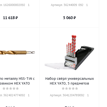
л: 1626000002092    1
Артикул: 36244009  092    1
11 618
₽
5 060
₽
по металлу HSS-TiN с
Набор свёрл универсальных
товиком HEX YATO
HEX YATO, 5 предметов
л: 3624024774092    1
Артикул: 3641204789092    1