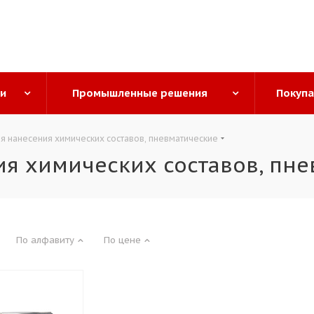
ги
Промышленные решения
Покуп
я нанесения химических составов, пневматические
я химических составов, пн
По алфавиту
По цене