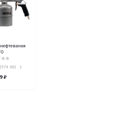
 нефтевания
TO
374  092    1
9
₽