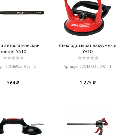
й антистатический
Стеклодомкрат вакуумный
пинцет YATO
YATO
л: 37146916  092    1
Артикул: 371437235 092    1
564
₽
1 225
₽