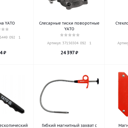
на YATO
Слесарные тиски поворотные
Стекл
YATO
449  092    1
Артикул: 37156504  092    1
Артику
4
₽
24 397
₽
ескопический
Гибкий магнитный захват с
Магн