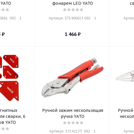
 YATO
фонарем LED YATO
с
661  092    1
Артикул: 371406613 092    1
Артику
5
₽
1 466
₽
гнитных
Ручной зажим нескользящая
Ручной
ля сварки, 6
ручка YATO
нескол
ов YATO
Артикул: 37142153  092    1
Артику