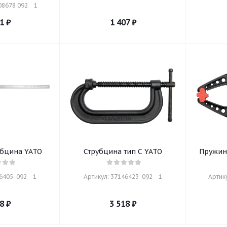
8678 092    1
1
₽
1 407
₽
убцина YATO
Струбцина тип С YATO
Пружин
405  092    1
Артикул: 37146423  092    1
Артику
8
₽
3 518
₽