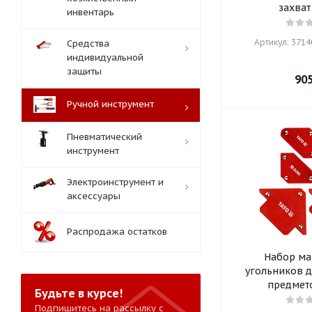
захват
инвентарь
Артикул: 37140
Средства
индивидуальной
защиты
90
Ручной инструмент
Пневматический
инструмент
Электроинструмент и
аксессуары
Распродажа остатков
Набор ма
угольников д
предмет
Будьте в курсе!
Подпишитесь на рассылку с