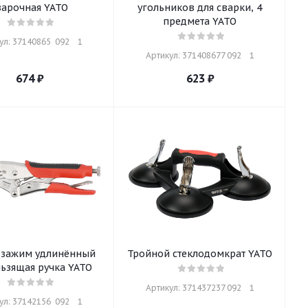
варочная YATO
угольников для сварки, 4
предмета YATO
л: 37140865  092    1
Артикул: 371408677 092    1
674
₽
623
₽
 зажим удлинённый
Тройной стеклодомкрат YATO
ьзящая ручка YATO
Артикул: 371437237 092    1
л: 37142156  092    1