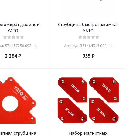
одомкрат двойной
Струбцина быстрозажимная
YATO
YATO
л: 371437236 092    1
Артикул: 371464315 092    1
2 284
₽
955
₽
итная струбцина
Набор магнитных