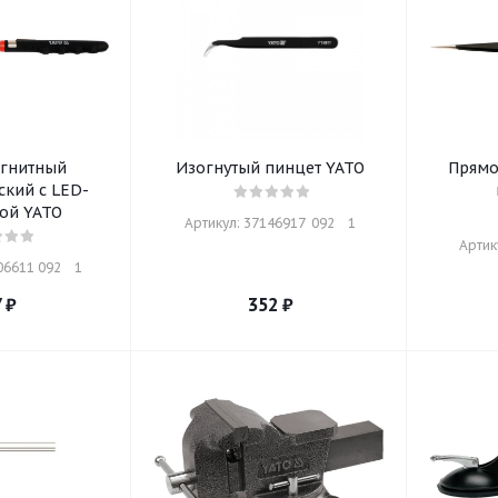
агнитный
Изогнутый пинцет YATO
Прямо
ский с LED-
ой YATO
Артикул: 37146917  092    1
Артику
6611 092    1
7
₽
352
₽