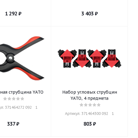
1 292
₽
3 403
₽
ная струбцина YATO
Набор угловых струбцин
YATO, 4 предмета
л: 371464272 092    1
Артикул: 371464300 092    1
337
₽
803
₽